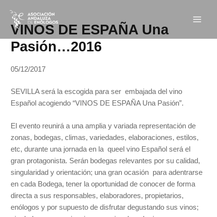
Ir
Navegación
Main
al
de
VINOS DE ESPAÑA Una
Men
contenido
entradas
Pasión…2016
05/12/2017
SEVILLA será la escogida para ser embajada del vino
Español acogiendo “VINOS DE ESPAÑA Una Pasión”.
El evento reunirá a una amplia y variada representación de
zonas, bodegas, climas, variedades, elaboraciones, estilos,
etc, durante una jornada en la queel vino Español será el
gran protagonista. Serán bodegas relevantes por su calidad,
singularidad y orientación; una gran ocasión para adentrarse
en cada Bodega, tener la oportunidad de conocer de forma
directa a sus responsables, elaboradores, propietarios,
enólogos y por supuesto de disfrutar degustando sus vinos;