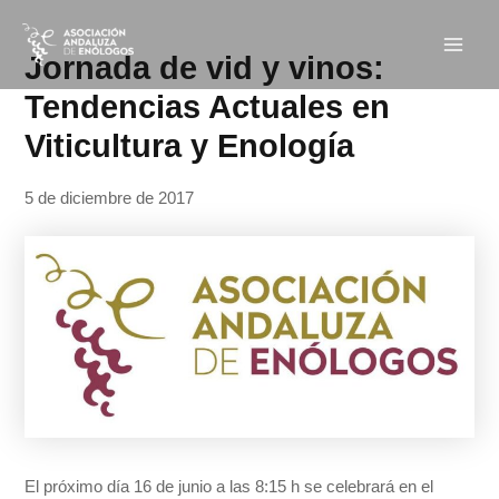
Ir
Navegación
Main
al
de
Jornada de vid y vinos:
Men
contenido
entradas
Tendencias Actuales en
Viticultura y Enología
5 de diciembre de 2017
El próximo día 16 de junio a las 8:15 h se celebrará en el