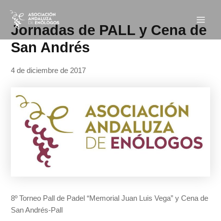
Ir
Navegación
Main
al
de
Jornadas de PALL y Cena de
Men
contenido
entradas
San Andrés
4 de diciembre de 2017
8º Torneo Pall de Padel “Memorial Juan Luis Vega” y Cena de
San Andrés-Pall