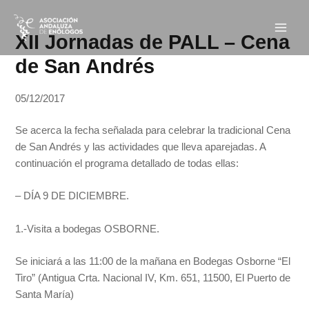
Ir
Navegación
Main
al
de
XII Jornadas de PALL – Cena
Men
contenido
entradas
de San Andrés
05/12/2017
Se acerca la fecha señalada para celebrar la tradicional Cena
de San Andrés y las actividades que lleva aparejadas. A
continuación el programa detallado de todas ellas:
– DÍA 9 DE DICIEMBRE.
1.-Visita a bodegas OSBORNE.
Se iniciará a las 11:00 de la mañana en Bodegas Osborne “El
Tiro” (Antigua Crta. Nacional IV, Km. 651, 11500, El Puerto de
Santa María)