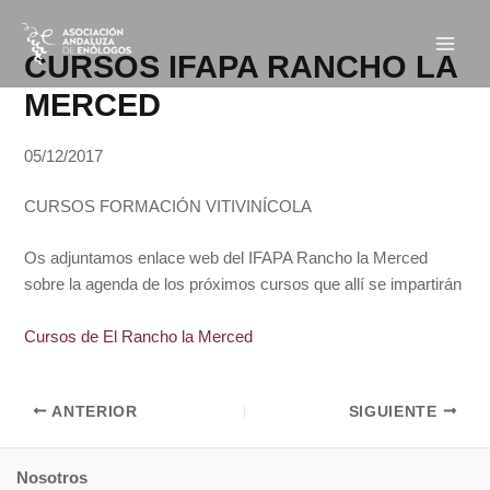
Ir
Navegación
Main
al
de
CURSOS IFAPA RANCHO LA
Men
contenido
entradas
MERCED
05/12/2017
CURSOS FORMACIÓN VITIVINÍCOLA
Os adjuntamos enlace web del IFAPA Rancho la Merced
sobre la agenda de los próximos cursos que allí se impartirán
Cursos de El Rancho la Merced
ANTERIOR
SIGUIENTE
Nosotros