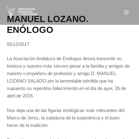
Ir
Navegación
Main
al
de
MANUEL LOZANO.
Men
contenido
entradas
ENÓLOGO
05/12/2017
La Asociación Andaluza de Enólogos desea transmitir su
tristeza y nuestro más sincero pesar a la familia y amigos de
nuestro compañero de profesión y amigo D. MANUEL
LOZANO SALADO por la lamentable pérdida que ha
supuesto su repentino fallecimiento en el día de ayer, 26 de
abril de 2016.
Nos deja una de las figuras enológicas más relevantes del
Marco de Jerez, la sabiduría de la experiencia y el buen
hacer de la tradición.